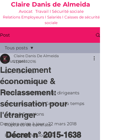
Claire Danis de Almeida
Avocat Travail I Sécurité sociale
Relations Employeurs I Salariés I Caisses de sécurité
sociale
06 21 68 16 26
-
cdda@cabinetk.net
Post
Tous posts
Claire Danis De Almeida
Tous posts
21 janv. 2016
Licenciement
Lois - Décrets
économique &
Les + du Cabinet K
Reclassement:
Contrats de travail & de dirigeants
sécurisation pour
Durée du travail & Gestion du temps
l'étranger
Faute & Sanctions
Dernière mise à jour :
22 mars 2018
Ruptures de contrats
Décret n° 2015-1638 
Risques professionnels