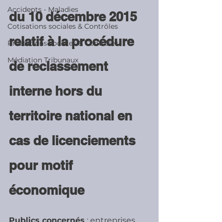
Accidents - Maladies
du 10 décembre 2015 
Cotisations sociales & Contrôles
relatif à la procédure 
Prestations sociales & Contrôles
Médiation Tribunaux
de reclassement 
interne hors du 
territoire national en 
cas de licenciements 
pour motif 
économique
Publics concernés
 : entreprises 