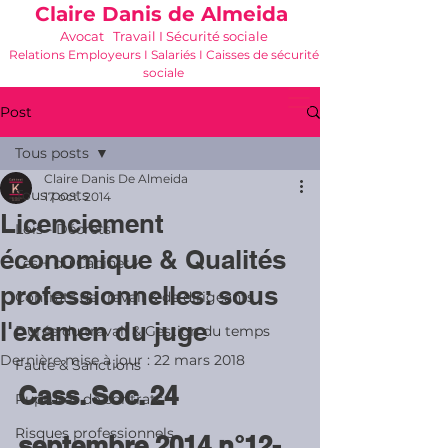
Claire Danis de Almeida
Avocat Travail I Sécurité sociale
Relations Employeurs I Salariés I Caisses de sécurité
sociale
06 21 68 16 26
-
cdda@cabinetk.net
Post
Tous posts
Claire Danis De Almeida
Tous posts
17 oct. 2014
Licenciement
Lois - Décrets
économique & Qualités
Les + du Cabinet K
professionnelles: sous
Contrats de travail & de dirigeants
l'examen du juge
Durée du travail & Gestion du temps
Dernière mise à jour :
22 mars 2018
Faute & Sanctions
Cass. Soc. 24 
Ruptures de contrats
Risques professionnels
septembre 2014 n°12-