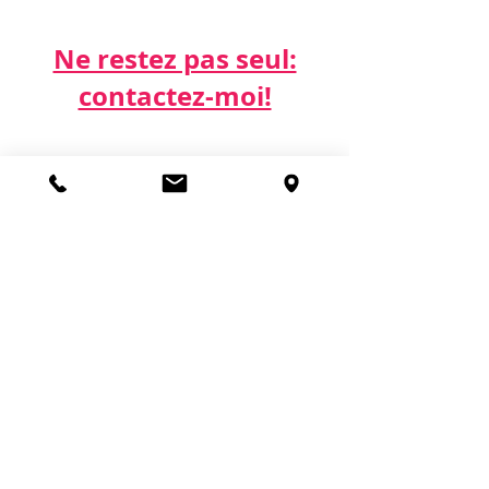
Ne restez pas seul:
contactez-moi!​​​​​
Par téléphone:
06 21 68 16 26
Par email:
cdda@cabinetk.net