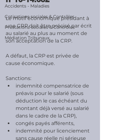
Accidents - Maladies
Cotisations sociales & Contrôles
Le motif économique présidant à 
une CRP doit être précisé par écrit 
Prestations sociales & Contrôles
au salarié au plus au moment de 
Médiation Tribunaux
son acceptation de la CRP.
A défaut, la CRP est privée de 
cause économique.
Sanctions:
indemnité compensatrice de 
préavis pour le salarié (sous 
déduction le cas échéant du 
montant déjà versé au salarié 
dans le cadre de la CRP),
congés payés afférents,
indemnité pour licenciement 
sans cause réelle ni sérieuse