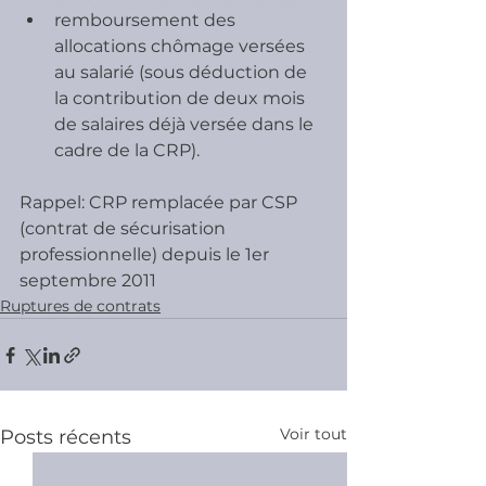
remboursement des 
allocations chômage versées 
au salarié (sous déduction de 
la contribution de deux mois 
de salaires déjà versée dans le 
cadre de la CRP).
Rappel: CRP remplacée par CSP 
(contrat de sécurisation 
professionnelle) depuis le 1er 
septembre 2011
Ruptures de contrats
Voir tout
Posts récents