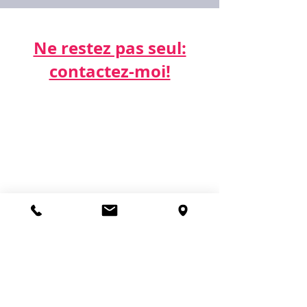
Ne restez pas seul:
contactez-moi!​​​​​
Par téléphone:
06 21 68 16 26
Par email:
cdda@cabinetk.net