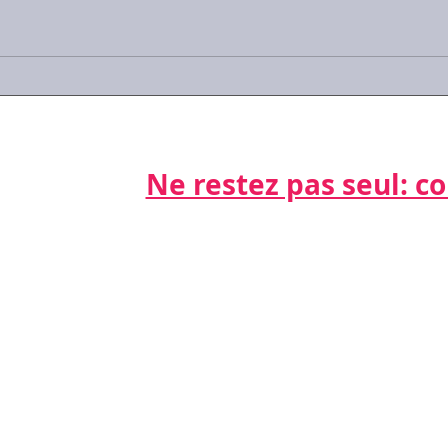
Communication non
Les 
verbale: détecter,
négo
comprendre, utiliser...
futur
Ne restez pas seul: cont
Par télépho
nts
06 21 68 16
Par email
cdda@cabinet