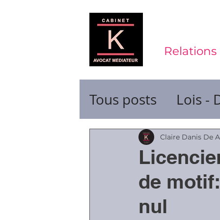
Relations 
Tous posts
Lois - 
Contrats de trava
Claire Danis De 
Licenci
Durée du travail
de motif:
nul
Ruptures de cont