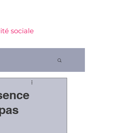
ité sociale
sence
ctions
 pas