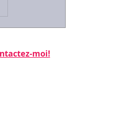
techniques de
ciation pour les RH du
...
actez-moi!​​​​​
ne:
 26
:
k.net