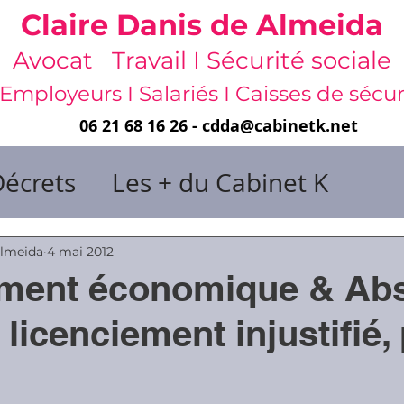
Claire Danis de Almeida
Avocat Travail I Sécurité sociale
Employeurs I Salariés I Caisses de sécur
06 21 68 16 26 -
cdda@cabinetk.net
Décrets
Les + du Cabinet K
il & de dirigeants
Almeida
4 mai 2012
ement économique & Ab
 & Gestion du temps
Faute & San
 licenciement injustifié,
rats
Risques professionnels