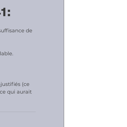
1:
ôles
suffisance de 
naux
lable.
ustifiés (ce 
e qui aurait 