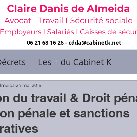
Claire Danis de Almeida
Avocat Travail I Sécurité sociale
Employeurs I Salariés I Caisses de sécur
06 21 68 16 26 -
cdda@cabinetk.net
Décrets
Les + du Cabinet K
il & de dirigeants
Almeida
24 mai 2016
n du travail & Droit pén
 & Gestion du temps
Faute & San
ion pénale et sanctions
ratives
rats
Risques professionnels