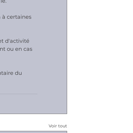
le.
 à certaines 
t d'activité 
nt ou en cas 
ntaire du 
Voir tout