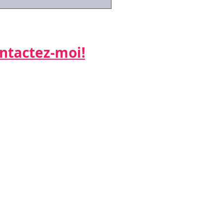
alisée (article 3)...
actez-moi!​​​​​
ne:
 26
:
k.net