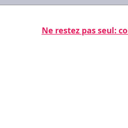
génér
#Covid-19 : les réponses
aux questions que vous
vous posez
Ne restez pas seul: cont
Par télépho
nts
06 21 68 16
Par email
cdda@cabinet
s
s