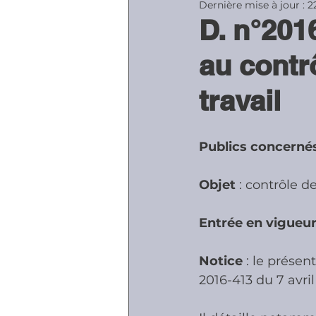
Dernière mise à jour :
2
D. n°2016
Accidents - Malad
au contrô
travail
Prestations socia
Publics concerné
Objet 
: contrôle de
Entrée en vigueu
Notice 
: le prése
2016-413 du 7 avril