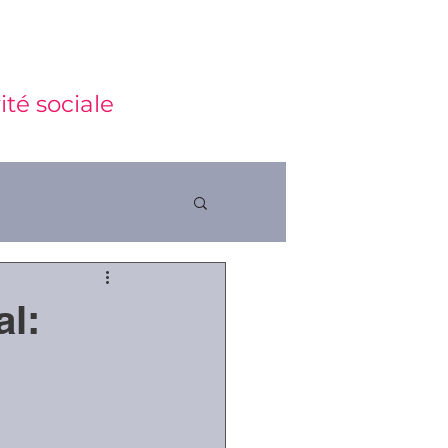
ité sociale
al:
ctions