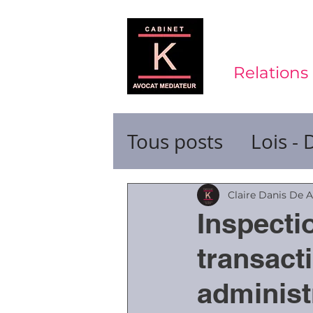
Relations 
Tous posts
Lois - 
Contrats de trava
Claire Danis De 
Inspectio
Durée du travail
transact
administ
Ruptures de cont