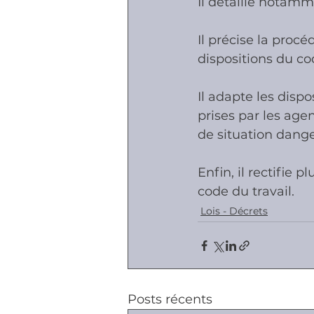
Il détaille notamm
Il précise la procé
dispositions du cod
Il adapte les dispo
prises par les age
de situation dang
Enfin, il rectifie 
code du travail.
Lois - Décrets
Posts récents