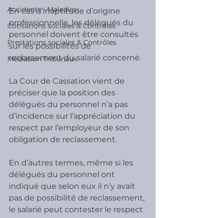
Accidents - Maladies
En cas d’inaptitude d’origine 
professionnelle, les délégués du 
Cotisations sociales & Contrôles
personnel doivent être consultés 
Prestations sociales & Contrôles
sur les possibilités de 
reclassement du salarié concerné.
Médiation Tribunaux
La Cour de Cassation vient de 
préciser que la position des 
délégués du personnel n’a pas 
d’incidence sur l’appréciation du 
respect par l’employeur de son 
obligation de reclassement.
En d’autres termes, même si les 
délégués du personnel ont 
indiqué que selon eux il n’y avait 
pas de possibilité de reclassement, 
le salarié peut contester le respect 