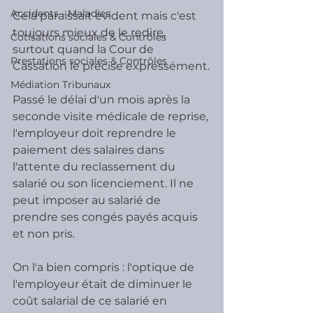
Accidents - Maladies
Cela paraissait évident mais c'est 
toujours mieux de le redire, 
Cotisations sociales & Contrôles
surtout quand la Cour de 
Prestations sociales & Contrôles
Cassation le précise expressément.
Médiation Tribunaux
Passé le délai d'un mois après la 
seconde visite médicale de reprise, 
l'employeur doit reprendre le 
paiement des salaires dans 
l'attente du reclassement du 
salarié ou son licenciement. Il ne 
peut imposer au salarié de 
prendre ses congés payés acquis 
et non pris.
On l'a bien compris : l'optique de 
l'employeur était de diminuer le 
coût salarial de ce salarié en 