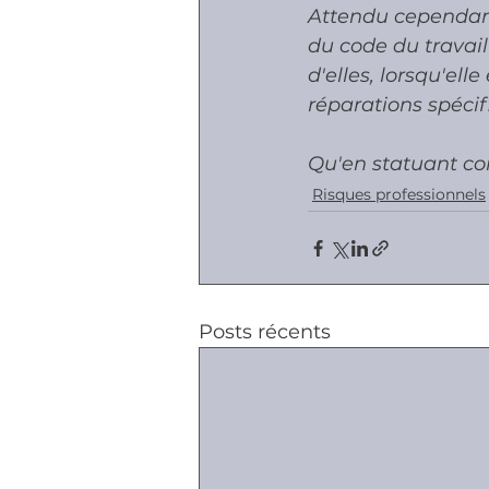
Attendu cependant q
du code du travai
d'elles, lorsqu'ell
réparations spécif
Qu'en statuant comm
Risques professionnels
Posts récents