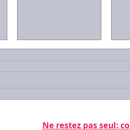
#Covid-19 : les réponses
#Cov
aux questions que vous
trav
vous posez
sala
gard
Ne restez pas seul: cont