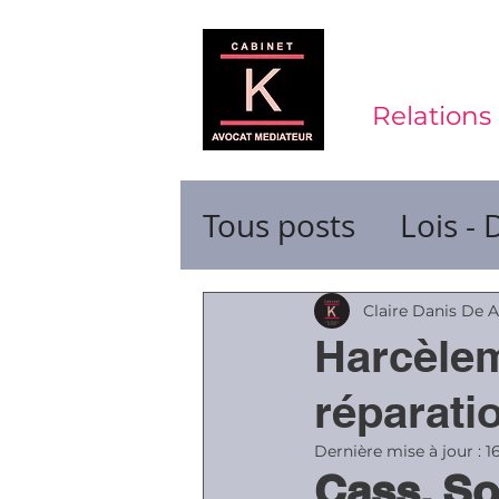
Relations 
Tous posts
Lois - 
Contrats de trava
Claire Danis De 
Harcèlem
Durée du travail
réparati
Dernière mise à jour :
1
Cass. So
Ruptures de cont