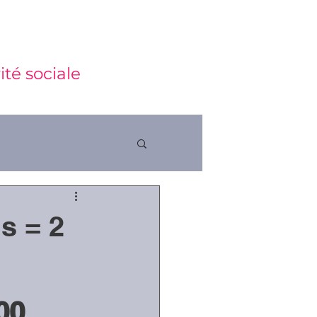
ité sociale
s = 2
ctions
00