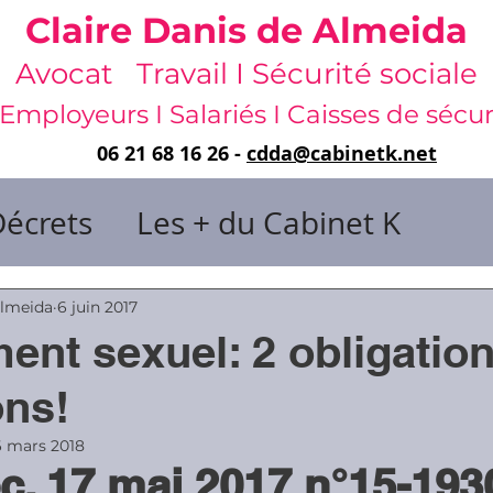
Claire Danis de Almeida
Avocat Travail I Sécurité sociale
Employeurs I Salariés I Caisses de sécur
06 21 68 16 26 -
cdda@cabinetk.net
Décrets
Les + du Cabinet K
il & de dirigeants
Almeida
6 juin 2017
ent sexuel: 2 obligation
 & Gestion du temps
Faute & San
ons!
6 mars 2018
c. 17 mai 2017 n°15-193
rats
Risques professionnels