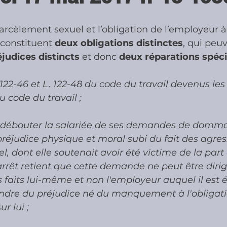
harcèlement sexuel et l’obligation de l’employeur à
ies
Cotisations sociales & Contr
constituent 
deux obligations distinctes
, qui peu
éjudices distincts
 et donc 
deux réparations spéc
les & Contrôles
Médiation Tribu
. 122-46 et L. 122-48 du code du travail devenus les 
du code du travail ;
débouter la salariée de ses demandes de domma
réjudice physique et moral subi du fait des agres
, dont elle soutenait avoir été victime de la part
l'arrêt retient que cette demande ne peut être diri
s faits lui-même et non l'employeur auquel il est
dre du préjudice né du manquement à l'obligati
r lui ;