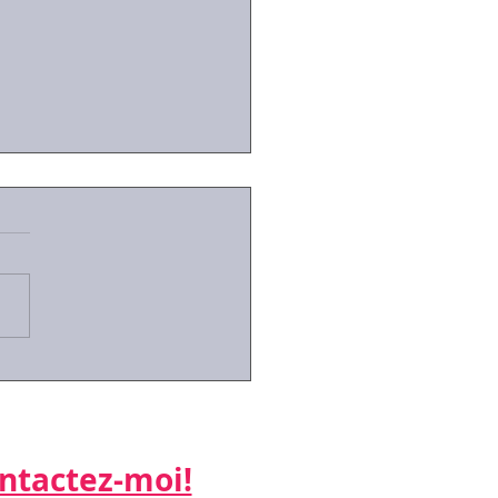
id-19:des arrêts de
ail simplifiés pour les
riés contraints de
er leurs enfants
actez-moi!​​​​​