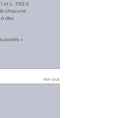
 et L. 1153-5 
 de chacune 
 à des 
 susvisés »
Voir tout