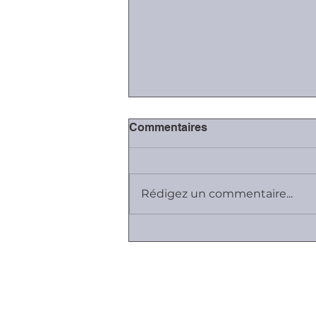
Commentaires
Rédigez un commentaire...
#Covid-19: fermeture des
juridictions, sauf
contentieux essentiels
Plan du site
Cabinet K, Avocat