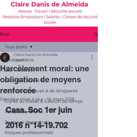
Claire Danis de Almeida
Avocat Travail I Sécurité sociale
Relations Employeurs I Salariés I Caisses de sécurité
sociale
06 21 68 16 26
-
cdda@cabinetk.net
Post
Tous posts
Claire Danis De Almeida
Tous posts
10 juin 2016
Harcèlement moral: une
Lois - Décrets
obligation de moyens
Les + du Cabinet K
renforcée
Contrats de travail & de dirigeants
Dernière mise à jour :
16 mars 2018
Durée du travail & Gestion du temps
Cass. Soc 1er juin 
Faute & Sanctions
Ruptures de contrats
2016 n°14-19.702
Risques professionnels