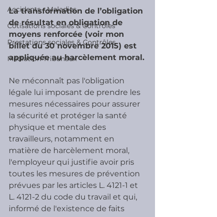
Accidents - Maladies
La transformation de l’obligation 
de résultat en obligation de 
Cotisations sociales & Contrôles
moyens renforcée (voir mon 
Prestations sociales & Contrôles
billet du 30 novembre 2015) est 
appliquée au harcèlement moral.
Médiation Tribunaux
Ne méconnaît pas l'obligation 
légale lui imposant de prendre les 
mesures nécessaires pour assurer 
la sécurité et protéger la santé 
physique et mentale des 
travailleurs, notamment en 
matière de harcèlement moral, 
l'employeur qui justifie avoir pris 
toutes les mesures de prévention 
prévues par les articles L. 4121-1 et 
L. 4121-2 du code du travail et qui, 
informé de l'existence de faits 