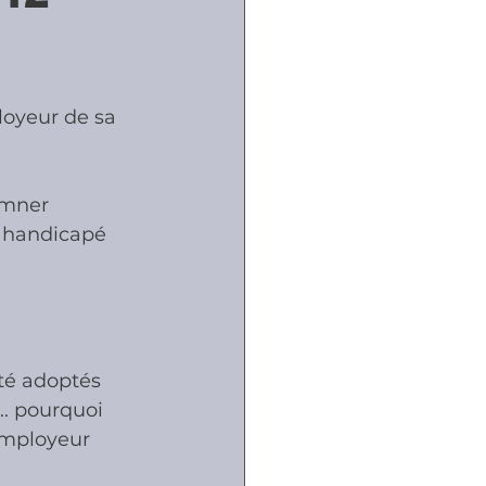
ôles
loyeur de sa 
naux
amner 
r handicapé 
été adoptés 
.. pourquoi 
'employeur 