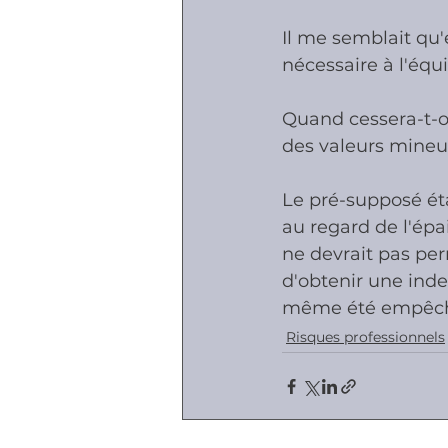
Il me semblait qu'e
nécessaire à l'équil
Quand cessera-t-on
des valeurs mineur
Le pré-supposé ét
au regard de l'épai
ne devrait pas per
d'obtenir une inde
même été empêché -
Risques professionnels