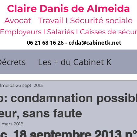
Claire Danis de Almeida
Avocat Travail I Sécurité sociale
Employeurs I Salariés I Caisses de sécur
06 21 68 16 26 -
cdda@cabinetk.net
Décrets
Les + du Cabinet K
il & de dirigeants
Almeida
26 sept. 2013
: condamnation possib
 & Gestion du temps
Faute & San
eur, sans faute
1 mars 2018
c. 18 septembre 2013 n°
rats
Risques professionnels