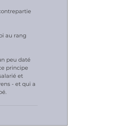
contrepartie 
oi au rang 
un peu daté 
ce principe 
alarié et 
ns - et qui a 
pé.