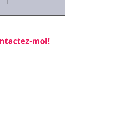
id-19:des arrêts de
ail simplifiés pour les
riés contraints de
er leurs enfants
actez-moi!​​​​​
ne:
 26
:
k.net