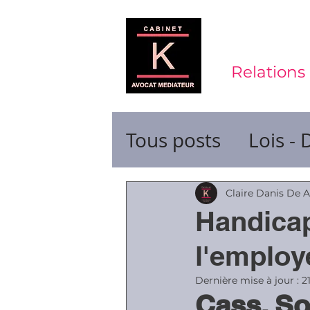
Relations 
Tous posts
Lois - 
Contrats de trava
Claire Danis De 
Handicap
Durée du travail
l'employ
Dernière mise à jour :
2
Cass. So
Ruptures de cont