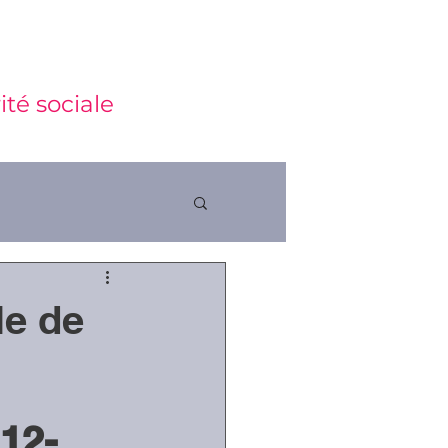
ité sociale
le de
ctions
12-