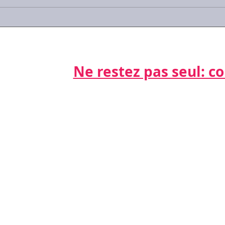
#Covid-19 : les réponses
#Cov
aux questions que vous
trav
vous posez
sala
gard
Ne restez pas seul: cont
Par télépho
nts
06 21 68 16
Par email
cdda@cabinet
s