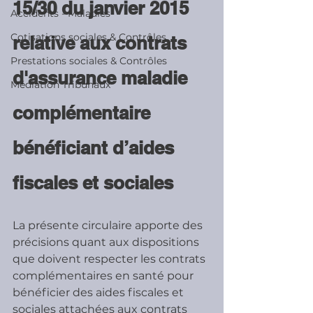
15/30 du janvier 2015 
Accidents - Maladies
Cotisations sociales & Contrôles
relative aux contrats 
Prestations sociales & Contrôles
d'assurance maladie 
Médiation Tribunaux
complémentaire 
bénéficiant d’aides 
fiscales et sociales
La présente circulaire apporte des 
précisions quant aux dispositions 
que doivent respecter les contrats 
complémentaires en santé pour 
bénéficier des aides fiscales et 
sociales attachées aux contrats 