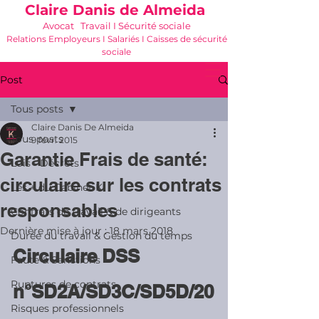
Claire Danis de Almeida
Avocat Travail I Sécurité sociale
Relations Employeurs I Salariés I Caisses de sécurité
sociale
06 21 68 16 26
-
cdda@cabinetk.net
Post
Tous posts
Claire Danis De Almeida
Tous posts
9 févr. 2015
Garantie Frais de santé:
Lois - Décrets
circulaire sur les contrats
Les + du Cabinet K
responsables
Contrats de travail & de dirigeants
Dernière mise à jour :
18 mars 2018
Durée du travail & Gestion du temps
Circulaire DSS 
Faute & Sanctions
Ruptures de contrats
n°SD2A/SD3C/SD5D/20
Risques professionnels