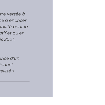
re versée à 
rne à énoncer 
ilité pour la 
tif et qu'en 
s 2001, 
ence d'un 
ionnel 
svisé »