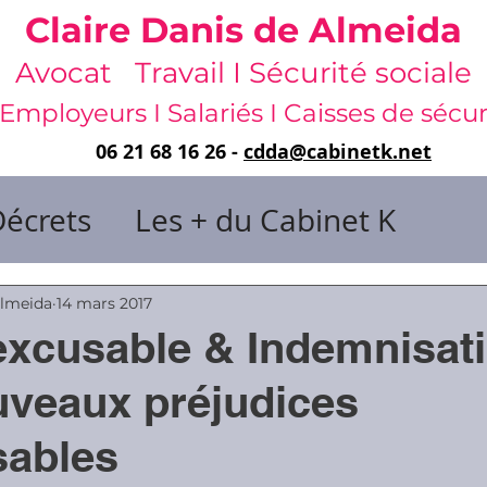
Claire Danis de Almeida
Avocat Travail I Sécurité sociale
Employeurs I Salariés I Caisses de sécur
06 21 68 16 26 -
cdda@cabinetk.net
Décrets
Les + du Cabinet K
il & de dirigeants
Almeida
14 mars 2017
excusable & Indemnisati
 & Gestion du temps
Faute & San
veaux préjudices
sables
rats
Risques professionnels