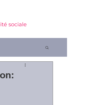
ité sociale
on:
ctions