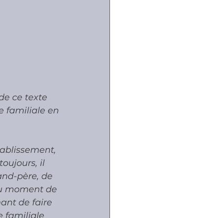
de ce texte 
e familiale en 
tablissement, 
oujours, il 
rand-père, de 
 au moment de 
ant de faire 
e familiale 