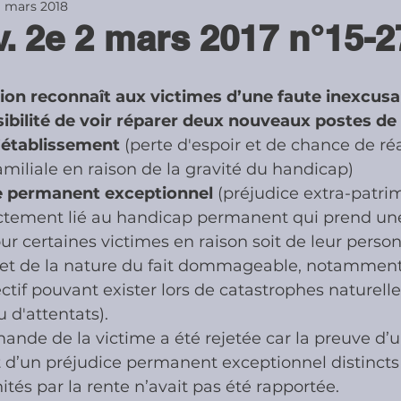
1 mars 2018
v. 2e 2 mars 2017 n°15-2
ies
Cotisations sociales & Contr
ion reconnaît aux victimes d’une faute inexcusab
ibilité de voir réparer deux nouveaux postes de 
les & Contrôles
Médiation Tribu
’établissement 
(perte d'espoir et de chance de réa
familiale en raison de la gravité du handicap)
ce permanent exceptionnel
 (préjudice extra-patri
ectement lié au handicap permanent qui prend un
our certaines victimes en raison soit de leur person
 et de la nature du fait dommageable, notamment
ectif pouvant exister lors de catastrophes naturelle
u d'attentats).
mande de la victime a été rejetée car la preuve d’u
 d’un préjudice permanent exceptionnel distincts
tés par la rente n’avait pas été rapportée.