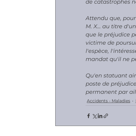
de catastrophes na
Attendu que, pour
M. X... au titre d
que le préjudice p
victime de poursui
l'espèce, l'intére
mandat qu'il ne p
Qu'en statuant ain
poste de préjudice
permanent par aill
Accidents - Maladies