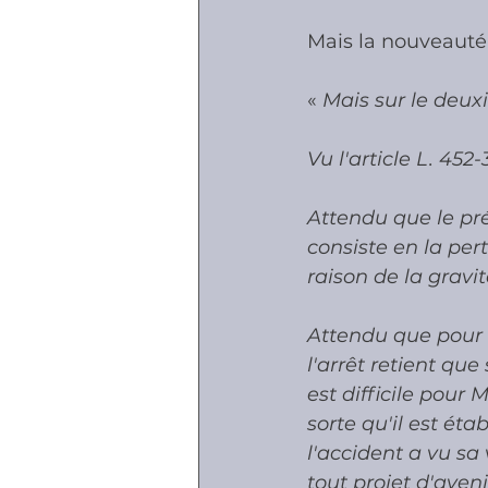
Mais la nouveauté 
«
 Mais sur le deu
Vu l'article L. 452
Attendu que le pré
consiste en la pert
raison de la gravi
Attendu que pour a
l'arrêt retient que 
est difficile pour 
sorte qu'il est ét
l'accident a vu sa
tout projet d'aveni