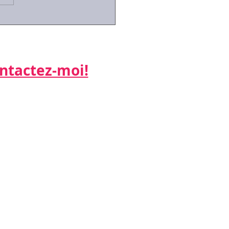
id-19:des arrêts de
ail simplifiés pour les
riés contraints de
er leurs enfants
actez-moi!​​​​​
ne:
 26
:
k.net