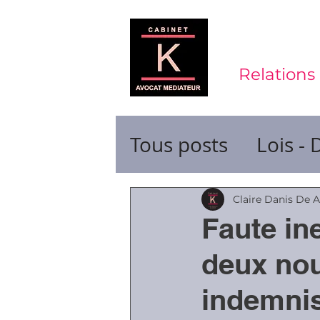
Relations 
Tous posts
Lois - 
Contrats de trava
Claire Danis De 
Faute in
Durée du travail
deux nou
indemni
Ruptures de cont