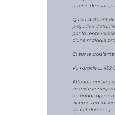
auprès de son épous
Qu'en statuant ain
préjudice d'établ
par la rente versée
d'une maladie profe
Et sur le troisièm
Vu l'article L. 452
Attendu que le pr
ce texte correspon
au handicap perma
victimes en raison
du fait dommageab