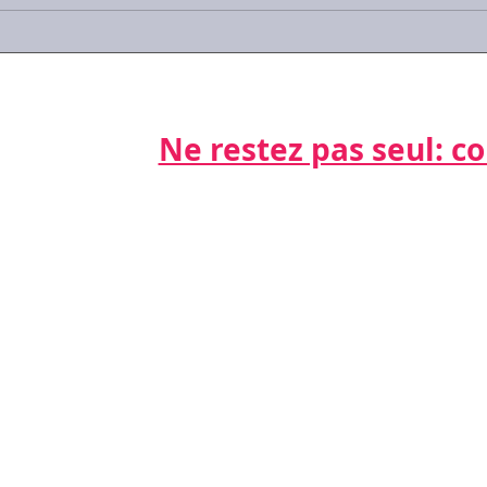
#Covid-19 : les réponses
#Cov
aux questions que vous
trav
vous posez
sala
gard
Ne restez pas seul: cont
Par télépho
nts
06 21 68 16
Par email
cdda@cabinet
s