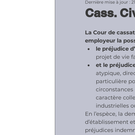
Dernière mise à jour :
2
Cass. Ci
Accidents - Malad
La Cour de cassat
employeur la poss
Prestations socia
le préjudice d
projet de vie 
et le préjudi
atypique, dir
particulière p
circonstances
caractère coll
industrielles o
En l’espèce, la de
d’établissement et
préjudices indemni