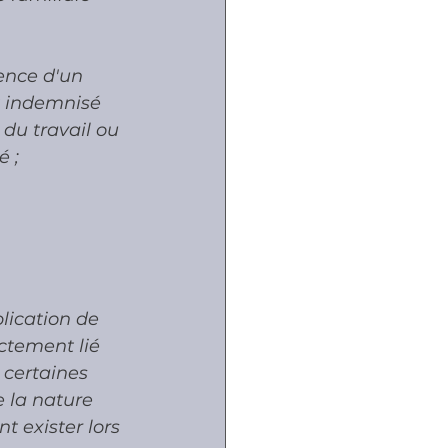
ence d'un 
t indemnisé 
 du travail ou 
 ; 
lication de 
ctement lié 
certaines 
e la nature 
 exister lors 