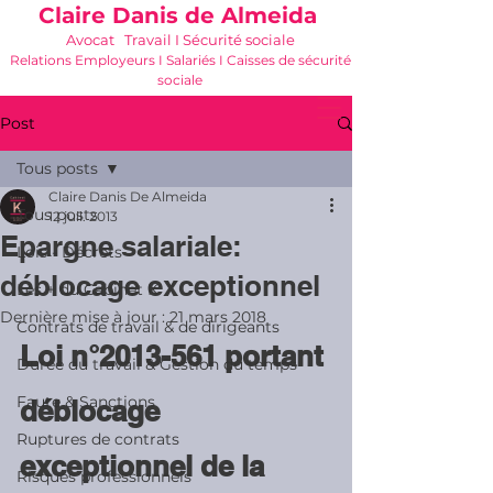
Claire Danis de Almeida
Avocat Travail I Sécurité sociale
Relations Employeurs I Salariés I Caisses de sécurité
sociale
06 21 68 16 26
-
cdda@cabinetk.net
Post
Tous posts
Claire Danis De Almeida
Tous posts
12 juil. 2013
Epargne salariale:
Lois - Décrets
déblocage exceptionnel
Les + du Cabinet K
Dernière mise à jour :
21 mars 2018
Contrats de travail & de dirigeants
Loi n°2013-561 portant 
Durée du travail & Gestion du temps
Faute & Sanctions
déblocage 
Ruptures de contrats
exceptionnel de la 
Risques professionnels