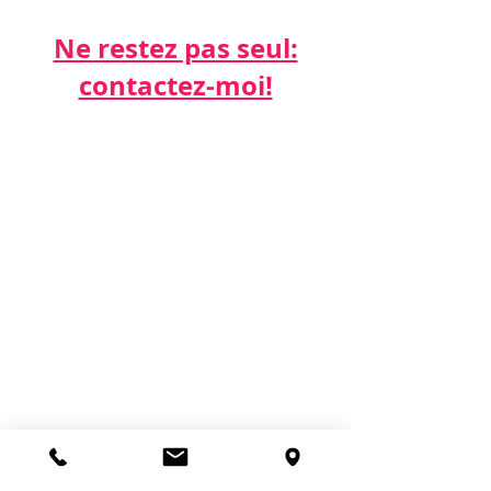
Ne restez pas seul:
contactez-moi!​​​​​
Par téléphone:
06 21 68 16 26
Par email:
cdda@cabinetk.net