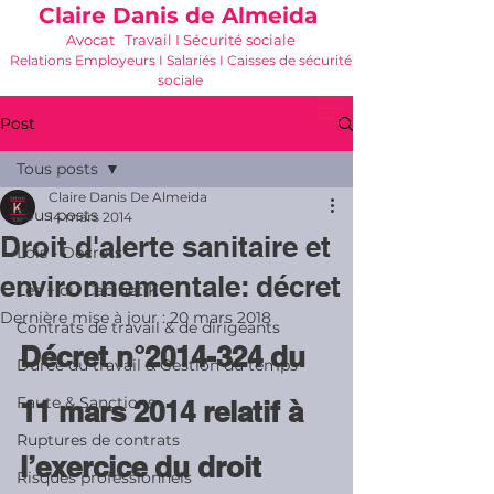
Claire Danis de Almeida
Avocat Travail I Sécurité sociale
Relations Employeurs I Salariés I Caisses de sécurité
sociale
06 21 68 16 26
-
cdda@cabinetk.net
Post
Tous posts
Claire Danis De Almeida
Tous posts
14 mars 2014
Droit d'alerte sanitaire et
Lois - Décrets
environnementale: décret
Les + du Cabinet K
Dernière mise à jour :
20 mars 2018
Contrats de travail & de dirigeants
Décret n°2014-324 du 
Durée du travail & Gestion du temps
Faute & Sanctions
11 mars 2014 relatif à 
Ruptures de contrats
l’exercice du droit 
Risques professionnels