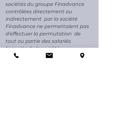
sociétés du groupe Finadvance 
contrôlées directement ou 
indirectement  par la société 
Finadvance ne permettaient pas 
d'effectuer la permutation  de 
tout ou partie des salariés 
licenciés de la société 
Intergestion, la  cour d'appel n'a 
pas donné de base légale à sa 
décision au regard de  l'article L. 
1233-4 du code du travail ;
Mais attendu, d'abord, que la cour 
d'appel, qui a constaté qu'il  
n'était pas établi que la société de 
gestion Finadvance détenait  
directement ou indirectement 
une fraction du capital de la 
société  Interges lui conférant la 