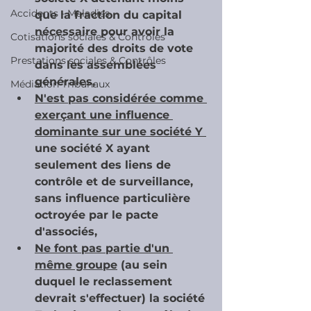
Accidents - Maladies
que la fraction du capital 
nécessaire pour avoir la 
Cotisations sociales & Contrôles
majorité des droits de vote 
Prestations sociales & Contrôles
dans les assemblées 
générales,
Médiation Tribunaux
N'est pas considérée comme 
exerçant une influence 
dominante sur une société Y 
une société X ayant 
seulement des liens de 
contrôle et de surveillance, 
sans influence particulière 
octroyée par le pacte 
d'associés,
Ne font pas partie d'un 
même groupe
 (au sein 
duquel le reclassement 
devrait s'effectuer) la société 