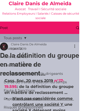
Claire Danis de Almeida
Avocat Travail I Sécurité sociale
Relations Employeurs I Salariés I Caisses de sécurité
sociale
06 21 68 16 26
-
cdda@cabinetk.net
Post
Tous posts
Claire Danis De Almeida
Tous posts
8 avr. 2019
De la définition du groupe
Lois - Décrets
en matière de
Les + du Cabinet K
reclassement...
Contrats de travail & de dirigeants
Cass. Soc. 20 mars 2019 
n°17-
Durée du travail & Gestion du temps
19.595
: de la définition du groupe 
Faute & Sanctions
en matière de reclassement ...
N'est pas considérée comme 
Ruptures de contrats
contrôlant une société Y 
une 
Risques professionnels
société X détenant moins 