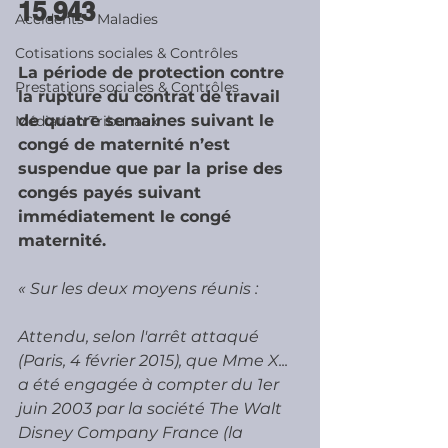
15.943
Accidents - Maladies
Cotisations sociales & Contrôles
La période de protection contre 
Prestations sociales & Contrôles
la rupture du contrat de travail 
de quatre semaines suivant le 
Médiation Tribunaux
congé de maternité n’est 
suspendue que par la prise des 
congés payés suivant 
immédiatement le congé 
maternité.
« Sur les deux moyens réunis :
Attendu, selon l'arrêt attaqué 
(Paris, 4 février 2015), que Mme X... 
a été engagée à compter du 1er 
juin 2003 par la société The Walt 
Disney Company France (la 