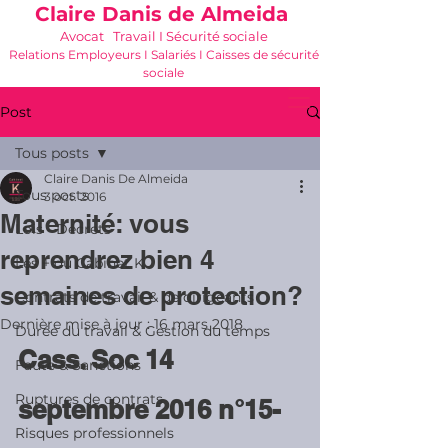
Claire Danis de Almeida
Avocat Travail I Sécurité sociale
Relations Employeurs I Salariés I Caisses de sécurité
sociale
06 21 68 16 26
-
cdda@cabinetk.net
Post
Tous posts
Claire Danis De Almeida
Tous posts
3 oct. 2016
Maternité: vous
Lois - Décrets
reprendrez bien 4
Les + du Cabinet K
semaines de protection?
Contrats de travail & de dirigeants
Dernière mise à jour :
16 mars 2018
Durée du travail & Gestion du temps
Cass. Soc 14 
Faute & Sanctions
Ruptures de contrats
septembre 2016 n°15-
Risques professionnels