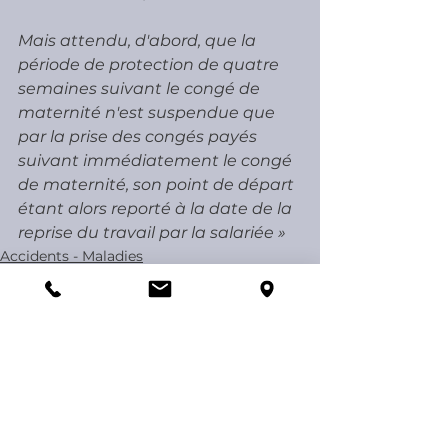
Mais attendu, d'abord, que la 
période de protection de quatre 
semaines suivant le congé de 
maternité n'est suspendue que 
par la prise des congés payés 
suivant immédiatement le congé 
de maternité, son point de départ 
étant alors reporté à la date de la 
reprise du travail par la salariée »
Accidents - Maladies
Voir tout
Posts récents