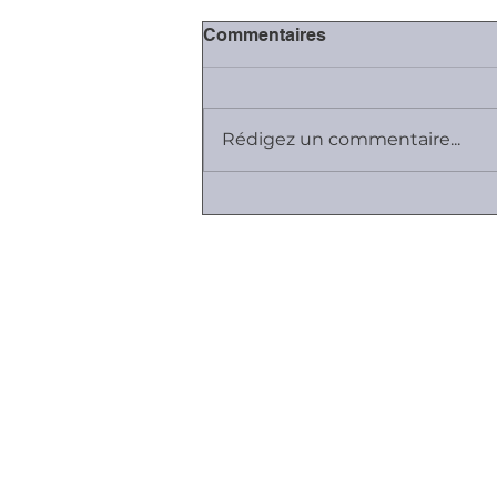
Commentaires
Rédigez un commentaire...
#Covid-19: fermeture des
juridictions, sauf
contentieux essentiels
Plan du site
Cabinet K, Avocat
Employeurs I Salariés I Entreprises
Vos relations sont difficiles ...
Contrats de travail et de dirigea
Durée du travail & Gestion du
temps
Faute & Sanctions