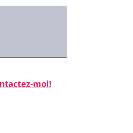
 de l'exécution
isoire devant le conseil
prud'hommes?
 le décret n°2019-1333 du
écembre 2019, l'exécution
isoire des décisions de
ière instance s'est
alisée (article 3)...
actez-moi!​​​​​
ne:
 26