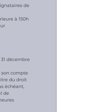
ignataires de 
rieure à 150h
eur
u 31 décembre 
e son compte 
tre du droit 
as échéant, 
l de 
 heures