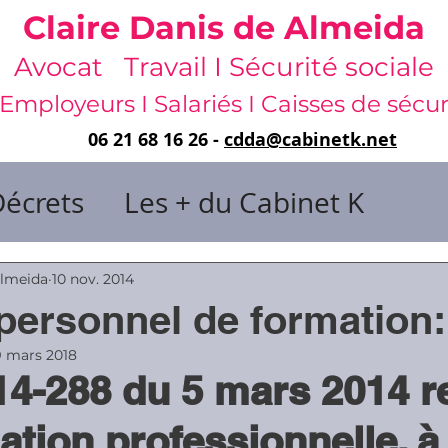
Claire Danis de Almeida
Avocat Travail I Sécurité sociale
Employeurs I Salariés I Caisses de sécur
06 21 68 16 26 -
cdda@cabinetk.net
Décrets
Les + du Cabinet K
il & de dirigeants
Almeida
10 nov. 2014
ersonnel de formation: 
 & Gestion du temps
Faute & San
9 mars 2018
14-288 du 5 mars 2014 re
ation professionnelle, à
rats
Risques professionnels