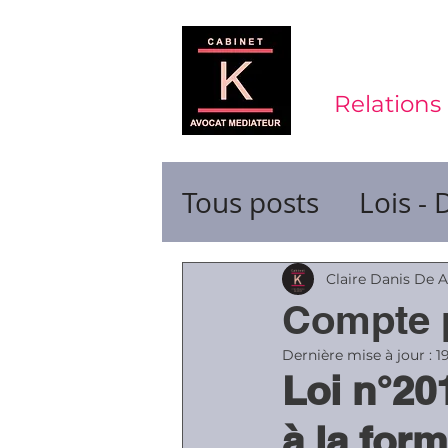
Relations 
Tous posts
Lois - 
Contrats de trava
Claire Danis De 
Compte p
Durée du travail
Dernière mise à jour :
1
Loi n°20
à la form
Ruptures de cont