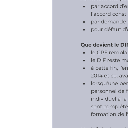
par accord d’e
l’accord const
par demande du
pour défaut d’
Que devient le DI
le CPF remplac
le DIF reste m
à cette fin, l
2014 et ce, ava
lorsqu'une pe
personnel de f
individuel à l
sont complétée
formation de l