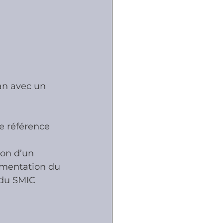
an avec un 
de référence 
ion d’un 
limentation du 
 du SMIC 