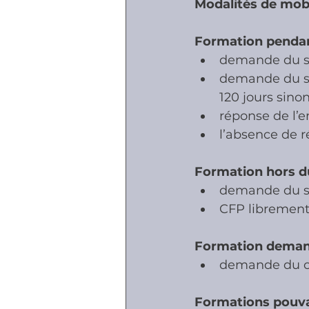
Modalités de mobi
Formation pendant
demande du sa
demande du sal
120 jours sino
réponse de l’e
l’absence de 
Formation hors du
demande du sa
CFP librement
Formation deman
demande du c
Formations pouvan