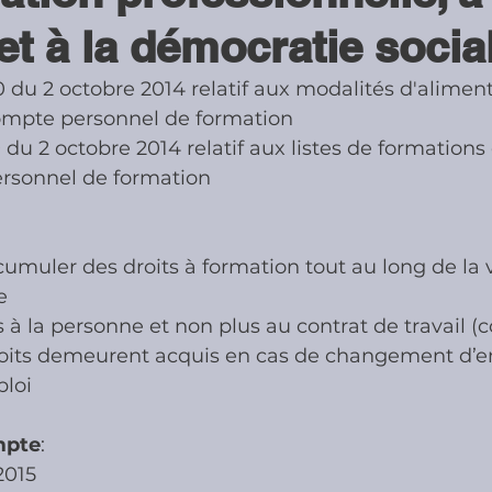
et à la démocratie socia
ies
Cotisations sociales & Contr
 du 2 octobre 2014 relatif aux modalités d'aliment
ompte personnel de formation
du 2 octobre 2014 relatif aux listes de formations 
les & Contrôles
Médiation Tribu
ersonnel de formation 
 cumuler des droits à formation tout au long de la v
e
s à la personne et non plus au contrat de travail (
 droits demeurent acquis en cas de changement d’
ploi
mpte
:
2015