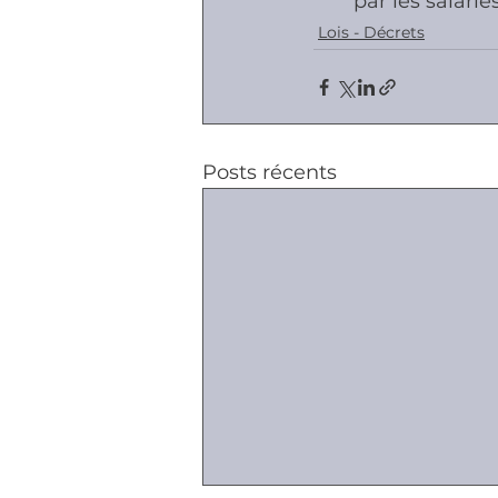
par les salarié
Lois - Décrets
Posts récents