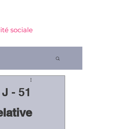
ité sociale
J - 51
ctions
lative 
 