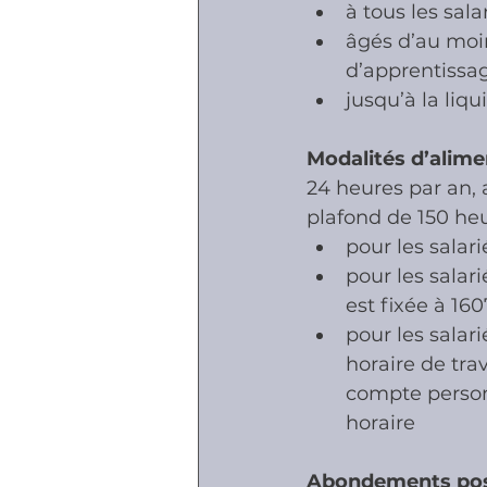
à tous les sal
âgés d’au moin
d’apprentissag
jusqu’à la liqu
Modalités d’alim
24 heures par an, 
plafond de 150 he
pour les salar
pour les salari
est fixée à 16
pour les salar
horaire de tra
compte personn
horaire
Abondements pos