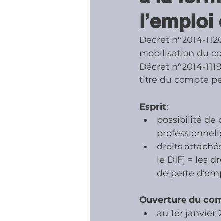
l’emploi 
Accidents - Malad
Décret n°2014-1120
mobilisation du c
Décret n°2014-1119 
Prestations socia
titre du compte p
Esprit
:
possibilité de
professionnell
droits attaché
le DIF) = les
de perte d’em
Ouverture du co
au 1er janvier 