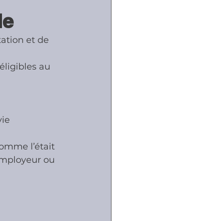
le
ôles
ation et de 
éligibles au 
naux
ie 
comme l’était 
employeur ou 