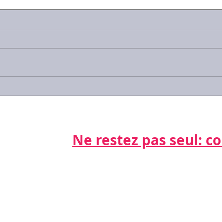
Quid
prov
de 
Avec
11 d
prov
prem
génér
#Covid-19 : les réponses
aux questions que vous
vous posez
Ne restez pas seul: cont
Par télépho
nts
06 21 68 16