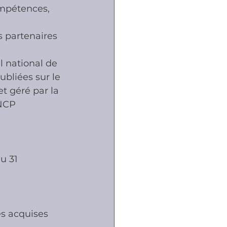
ompétences, 
s partenaires 
 national de 
ubliées sur le 
t géré par la 
CNCP 
u 31 
es acquises 