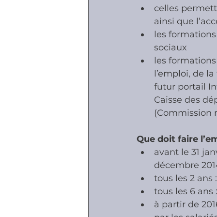
celles permett
ainsi que l’a
les formations 
sociaux
les formation
l’emploi, de la
futur portail 
Caisse des dép
(Commission na
Que doit faire l’
avant le 31 jan
décembre 201
tous les 2 ans 
tous les 6 ans
à partir de 201