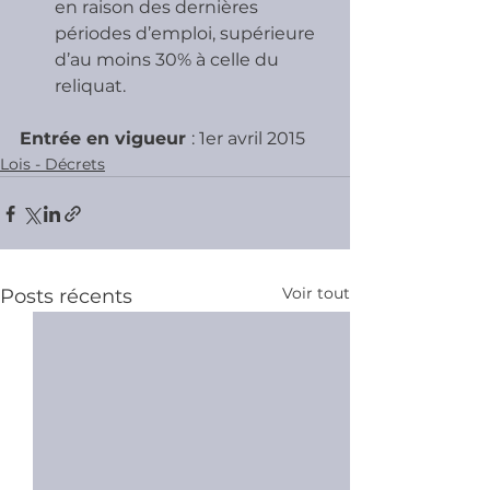
en raison des dernières 
périodes d’emploi, supérieure 
d’au moins 30% à celle du 
reliquat.
Entrée en vigueur 
: 1er avril 2015
Lois - Décrets
Voir tout
Posts récents