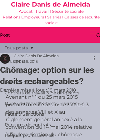
Claire Danis de Almeida
Avocat Travail I Sécurité sociale
Relations Employeurs I Salariés I Caisses de sécurité
sociale
06 21 68 16 26
-
cdda@cabinetk.net
Post
Tous posts
Claire Danis De Almeida
Tous posts
27 mars 2015
Chômage: option sur les
Lois - Décrets
droits rechargeables?
Les + du Cabinet K
Dernière mise à jour :
18 mars 2018
Contrats de travail & de dirigeants
Avenant n° 1 du 25 mars 2015 
Durée du travail & Gestion du temps
portant modification de l’article 3 
des annexes VIII et X au 
Faute & Sanctions
règlement général annexé à la 
Ruptures de contrats
convention du 14 mai 2014 relative 
à l’indemnisation du chômage
Risques professionnels