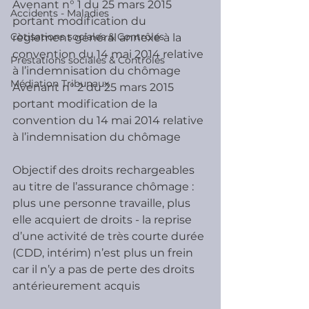
Avenant n° 1 du 25 mars 2015 
Accidents - Maladies
portant modification du 
Cotisations sociales & Contrôles
règlement général annexé à la 
convention du 14 mai 2014 relative 
Prestations sociales & Contrôles
à l’indemnisation du chômage
Médiation Tribunaux
Avenant n° 2 du 25 mars 2015 
portant modification de la 
convention du 14 mai 2014 relative 
à l’indemnisation du chômage
Objectif des droits rechargeables 
au titre de l’assurance chômage : 
plus une personne travaille, plus 
elle acquiert de droits - la reprise 
d’une activité de très courte durée 
(CDD, intérim) n’est plus un frein 
car il n’y a pas de perte des droits 
antérieurement acquis