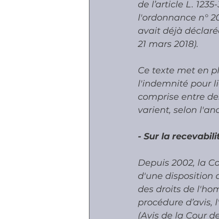
de l’article L. 123
l'ordonnance n° 20
avait déjà déclaré
21 mars 2018). 
Ce texte met en pl
l'indemnité pour l
comprise entre d
varient, selon l'an
- Sur la recevabil
Depuis 2002, la Co
d'une disposition
des droits de l'ho
procédure d’avis, l
(Avis de la Cour d