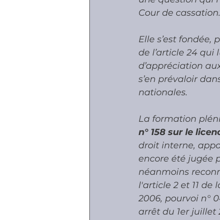
Cour de cassation.
Elle s’est fondée, 
de l’article 24 qu
d’appréciation aux
s’en prévaloir dans
nationales. 
La formation pléni
n° 158 sur le lice
droit interne, app
encore été jugée p
néanmoins reconnu 
l'article 2 et 11 d
2006, pourvoi n° 04
arrêt du 1er juillet