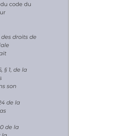
3 du code du 
ur 
ôles
 des droits de 
naux
ale 
ait 
 § 1, de la 
s 
ns son 
24 de la 
as 
0 de la 
 la 