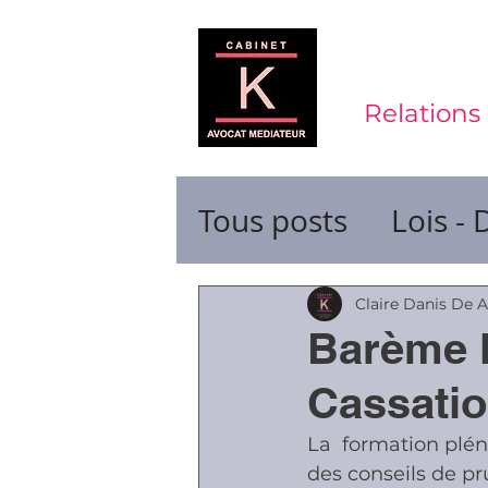
Relations 
Tous posts
Lois - 
Contrats de trava
Claire Danis De 
Barème M
Durée du travail
Cassati
La  formation plé
Ruptures de cont
des conseils de pr