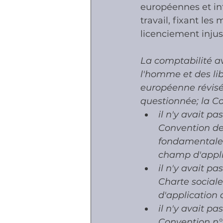
européennes et int
travail, fixant le
Accidents - Malad
licenciement injust
La comptabilité av
Prestations socia
l'homme et des lib
européenne révisée 
questionnée; la C
il n'y avait pa
Convention de
fondamentales
champ d'appli
il n'y avait p
Charte sociale
d'application 
il n'y avait p
Convention n° 