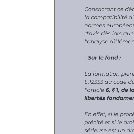
Consacrant ce débu
la compatibilité d’
normes européenne
d’avis dès lors qu
l'analyse d’élément
- Sur le fond :
La formation pléni
L.12353 du code du
l'article 
6, § 1, de
libertés fondame
En effet, si le pro
précité et si le d
sérieuse est un dro