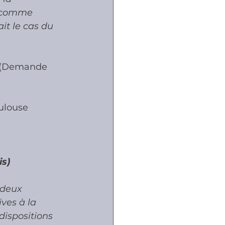
s comme 
it le cas du 
- (Demande 
ulouse
is)
 deux 
ves à la 
ispositions 