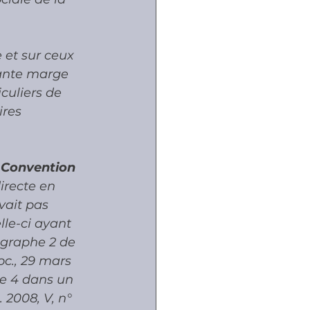
e et sur ceux 
tante marge 
culiers de 
ires 
la Convention 
directe en 
vait pas 
le-ci ayant 
agraphe 2 de 
oc., 29 mars 
cle 4 dans un 
. 2008, V, n° 