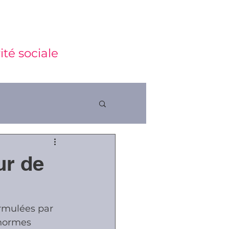
ité sociale
ur de
ctions
rmulées par 
 normes 