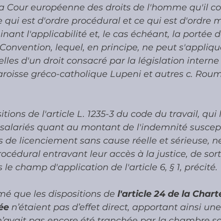
la Cour européenne des droits de l'homme qu'il co
 qui est d'ordre procédural et ce qui est d'ordre m
nant l'applicabilité et, le cas échéant, la portée 
a Convention, lequel, en principe, ne peut s'appliqu
elles d'un droit consacré par la législation intern
roisse gréco-catholique Lupeni et autres c. Roum
itions de l'article L. 1235-3 du code du travail, qui 
 salariés quant au montant de l'indemnité suscept
s de licenciement sans cause réelle et sérieuse, n
océdural entravant leur accès à la justice, de sort
le champ d'application de l'article 6, § 1, précité. 
imé que les dispositions de 
l'article 24 de la Chart
ée
 n’étaient pas d’effet direct, apportant ainsi un
’avait pas encore été tranchée par la chambre soc