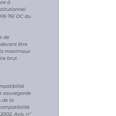
ure à 
titutionnel 
018-761 DC du 
e de 
 devant être 
nts maximaux 
re brut. 
patibilité 
de sauvegarde 
 de la 
compatibilité 
2002, Avis, n° 