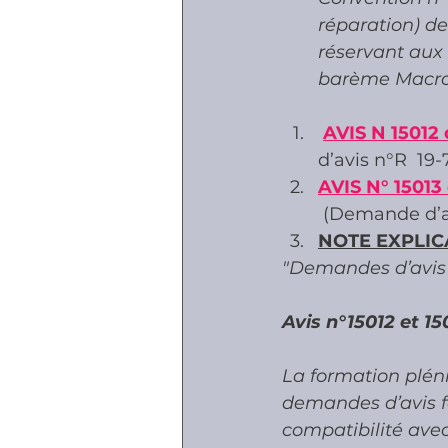
réparation) de
réservant aux 
barème Macro
AVIS N 15012 d
d’avis n°R  1
AVIS N° 15013 
 (Demande d’a
NOTE EXPLIC
"Demandes d’avis 
Avis n°15012 et 15
La formation pléniè
demandes d’avis f
compatibilité ave