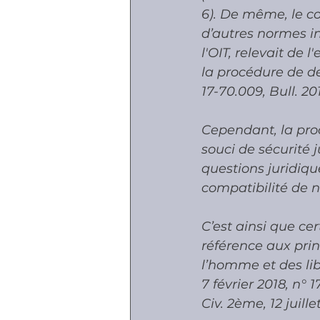
6). De même, le co
d’autres normes i
l'OIT, relevait de 
la procédure de de
17-70.009, Bull. 201
Cependant, la pro
souci de sécurité 
questions juridiqu
compatibilité de n
C’est ainsi que ce
référence aux pri
l’homme et des lib
7 février 2018, n° 
Civ. 2ème, 12 juill