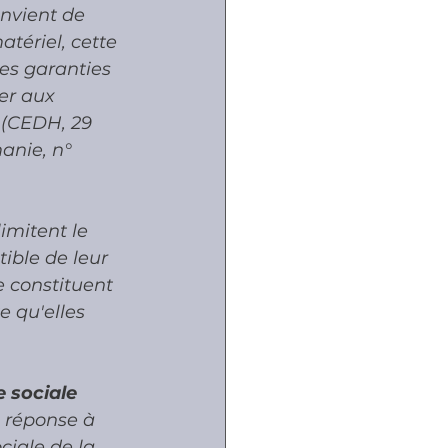
nvient de 
atériel, cette 
des garanties 
er aux 
e (CEDH, 29 
anie, n° 
limitent le 
ible de leur 
e constituent 
e qu'elles 
e sociale 
e réponse à 
iale de la 