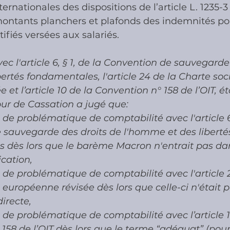
ernationales des dispositions de l’article L. 1235-
s montants planchers et plafonds des indemnités po
ies
Cotisations sociales & Contr
ifiés versées aux salariés.
ec l'article 6, § 1, de la Convention de sauvegarde
les & Contrôles
Médiation Tribu
ertés fondamentales, l'article 24 de la Charte soci
et l’article 10 de la Convention n° 158 de l’OIT, ét
our de Cassation a jugé que:
s de problématique de comptabilité avec l'article 6,
 sauvegarde des droits de l'homme et des liberté
 dès lors que le barème Macron n'entrait pas da
cation,
as de problématique de comptabilité avec l'article 
 européenne révisée dès lors que celle-ci n'était p
directe,
as de problématique de comptabilité avec l’article 1
158 de l’OIT dès lors que le terme “adéquat” (pour