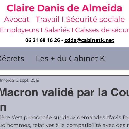
Claire Danis de Almeida
Avocat Travail I Sécurité sociale
Employeurs I Salariés I Caisses de sécur
06 21 68 16 26 -
cdda@cabinetk.net
Décrets
Les + du Cabinet K
il & de dirigeants
Almeida
12 sept. 2019
acron validé par la Co
 & Gestion du temps
Faute & San
on
nière s’est prononcée sur deux demandes d’avis fo
rats
Risques professionnels
ud’hommes, relatives à la compatibilité avec des