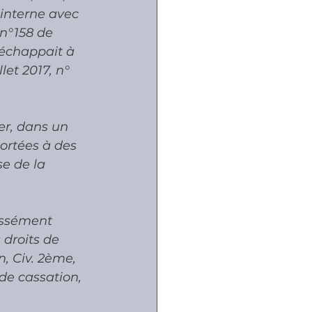
 interne avec 
n°158 de 
 échappait à 
et 2017, n° 
er, dans un 
ortées à des 
e de la 
essément 
droits de 
, Civ. 2ème, 
 de cassation, 