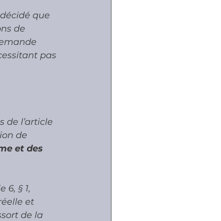
 décidé que 
ons de 
 demande 
essitant pas 
de l’article 
ion de 
me et des 
6, § 1, 
éelle et 
sort de la 