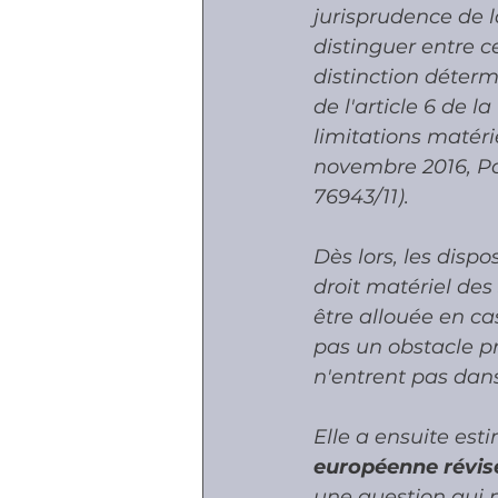
jurisprudence de 
distinguer entre ce
distinction détermi
de l'article 6 de l
limitations matéri
novembre 2016, Pa
76943/11). 
Dès lors, les dispos
droit matériel des
être allouée en ca
pas un obstacle pr
n'entrent pas dans 
Elle a ensuite est
européenne révis
une question qui n