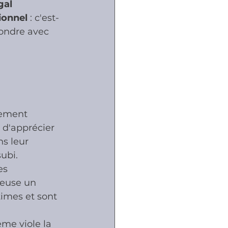
gal 
ionnel 
: c'est-
ondre avec 
ôles
naux
nement 
 d'apprécier 
ns leur 
subi.
es 
ieuse un 
times et sont 
me viole la 