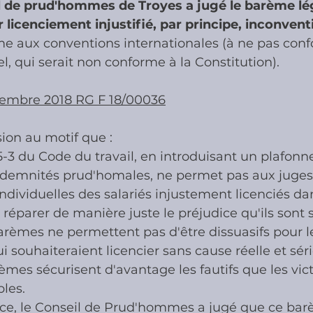
il de prud'hommes de Troyes a jugé le barème lé
licenciement injustifié, par principe, inconvent
me aux conventions internationales (à ne pas conf
ies
Cotisations sociales & Contr
l, qui serait non conforme à la Constitution). 
cembre 2018 RG F 18/00036
les & Contrôles
Médiation Tribu
ision au motif que :
235-3 du Code du travail, en introduisant un plafon
indemnités prud'homales, ne permet pas aux juges
individuelles des salariés injustement licenciés da
 réparer de manière juste le préjudice qu'ils sont 
arèmes ne permettent pas d'être dissuasifs pour l
 souhaiteraient licencier sans cause réelle et sér
rèmes sécurisent d'avantage les fautifs que les vic
les.
e, le Conseil de Prud'hommes a jugé que ce barè