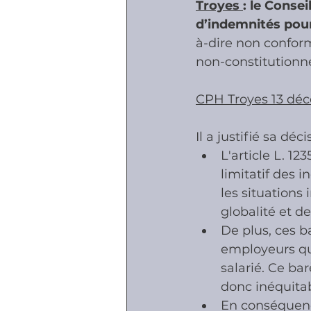
Troyes 
: le Conse
d’indemnités pour 
à-dire non confor
Accidents - Malad
non-constitutionne
CPH Troyes 13 dé
Prestations socia
Il a justifié sa déc
L'article L. 1
limitatif des 
les situations 
globalité et de
De plus, ces b
employeurs qui
salarié. Ce ba
donc inéquitab
En conséquenc