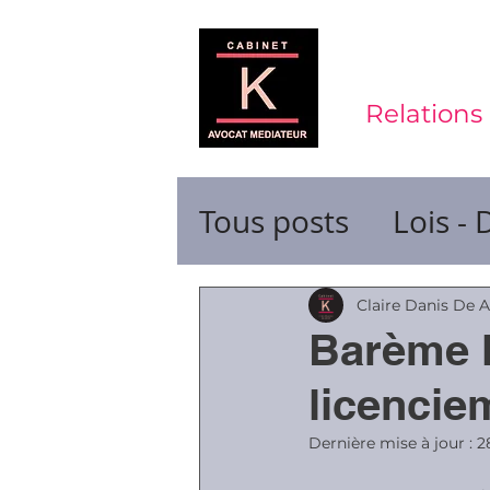
Relations 
Tous posts
Lois - 
Contrats de trava
Claire Danis De 
Barème l
Durée du travail
licencie
Dernière mise à jour :
2
Ruptures de cont