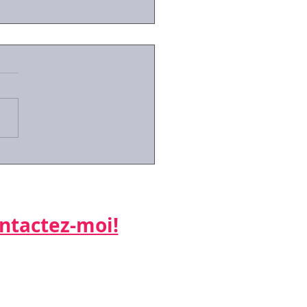
émique: focus sur les
lligences
actez-moi!​​​​​
ne:
 26