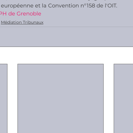
 européenne et la Convention n°158 de l'OIT.
PH de Grenoble
Médiation Tribunaux