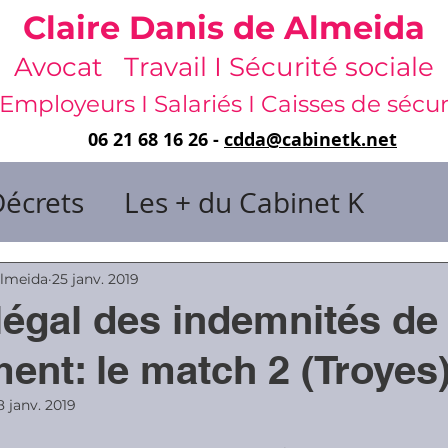
Claire Danis de Almeida
Avocat Travail I Sécurité sociale
Employeurs I Salariés I Caisses de sécur
06 21 68 16 26 -
cdda@cabinetk.net
Décrets
Les + du Cabinet K
il & de dirigeants
Almeida
25 janv. 2019
égal des indemnités de
 & Gestion du temps
Faute & San
ment: le match 2 (Troyes
8 janv. 2019
rats
Risques professionnels