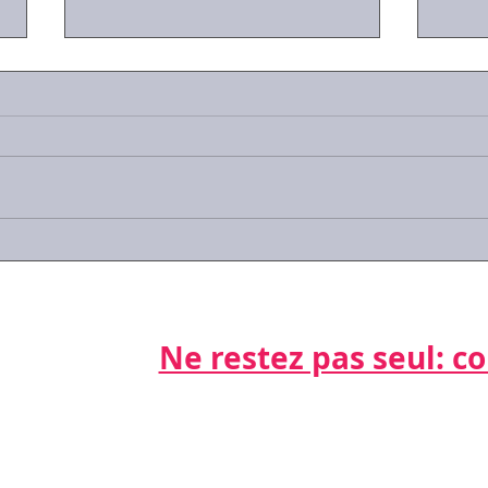
Journée Les RH parlent aux
Syst
RH...
inte
Ne restez pas seul: cont
Par télépho
nts
06 21 68 16