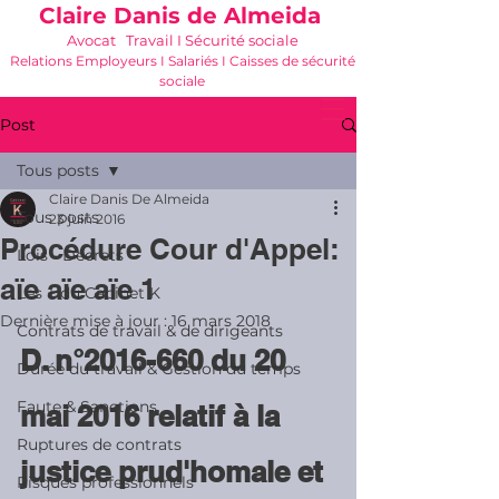
Claire Danis de Almeida
Avocat Travail I Sécurité sociale
Relations Employeurs I Salariés I Caisses de sécurité
sociale
06 21 68 16 26
-
cdda@cabinetk.net
Post
Tous posts
Claire Danis De Almeida
Tous posts
23 juin 2016
Procédure Cour d'Appel:
Lois - Décrets
aïe aïe aïe 1
Les + du Cabinet K
Dernière mise à jour :
16 mars 2018
Contrats de travail & de dirigeants
D. n°2016-660 du 20 
Durée du travail & Gestion du temps
Faute & Sanctions
mai 2016 relatif à la 
Ruptures de contrats
justice prud'homale et 
Risques professionnels