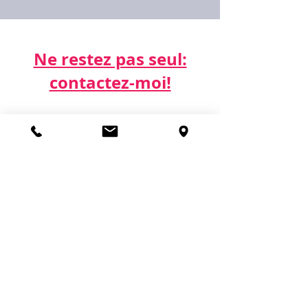
Ne restez pas seul:
contactez-moi!​​​​​
Par téléphone:
06 21 68 16 26
Par email:
cdda@cabinetk.net