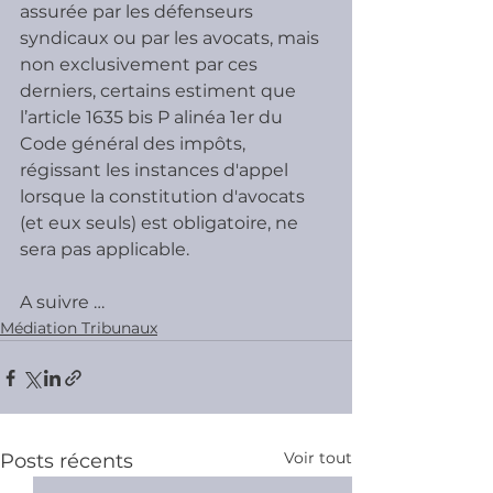
assurée par les défenseurs 
syndicaux ou par les avocats, mais 
non exclusivement par ces 
derniers, certains estiment que 
l’article 1635 bis P alinéa 1er du 
Code général des impôts, 
régissant les instances d'appel 
lorsque la constitution d'avocats 
(et eux seuls) est obligatoire, ne 
sera pas applicable.
A suivre …
Médiation Tribunaux
Voir tout
Posts récents