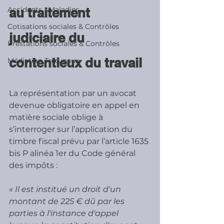
Accidents - Maladies
au traitement 
Cotisations sociales & Contrôles
judiciaire du 
Prestations sociales & Contrôles
contentieux du travail
Médiation Tribunaux
La représentation par un avocat 
devenue obligatoire en appel en 
matière sociale oblige à 
s’interroger sur l’application du 
timbre fiscal prévu par l’article 1635 
bis P alinéa 1er du Code général 
des impôts :
« Il est institué un droit d'un 
montant de 225 € dû par les 
parties à l'instance d'appel 