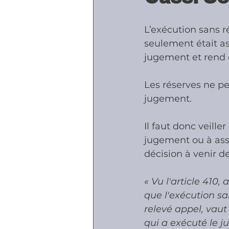
L’exécution sans r
Accidents - Malad
seulement était as
jugement et rend d
Prestations socia
Les réserves ne pe
jugement.
Il faut donc veille
jugement ou à asso
décision à venir d
« Vu l'article 410,
que l'exécution sa
relevé appel, vaut 
qui a exécuté le j