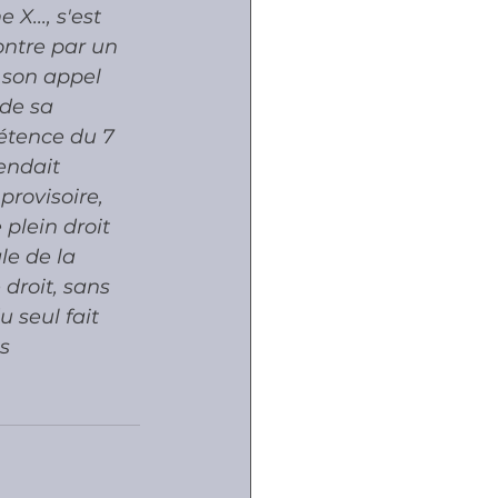
..., s'est 
ntre par un 
 son appel 
de sa 
étence du 7 
endait 
rovisoire, 
plein droit 
le de la 
 droit, sans 
 seul fait 
s 