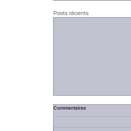
Posts récents
Quid de l'exécution
Commentaires
provisoire devant le conseil
de prud'hommes?
Avec le décret n°2019-1333 du
11 décembre 2019, l'exécution