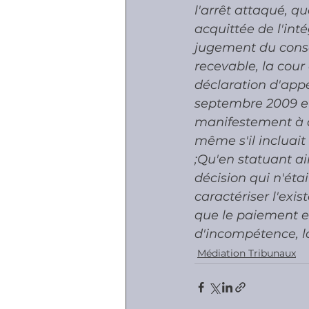
l'arrêt attaqué, q
acquittée de l'in
jugement du conse
recevable, la cour
déclaration d'app
septembre 2009 et
manifestement à ac
même s'il incluait
;Qu'en statuant ain
décision qui n'étai
caractériser l'exis
que le paiement es
d'incompétence, la
Médiation Tribunaux