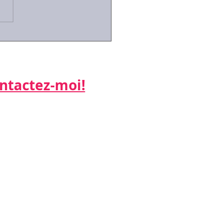
émique: focus sur les
lligences
actez-moi!​​​​​
ne:
 26
:
k.net