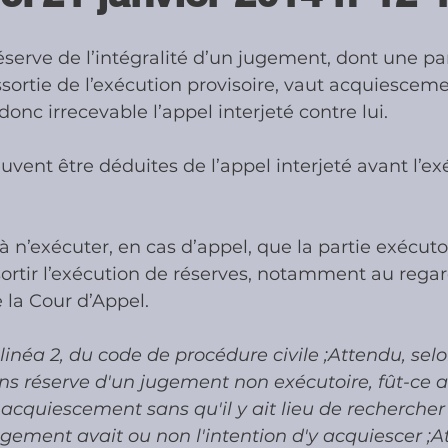
éserve de l’intégralité d’un jugement, dont une par
ies
Cotisations sociales & Contr
sortie de l’exécution provisoire, vaut acquiesceme
onc irrecevable l’appel interjeté contre lui.
les & Contrôles
Médiation Tribu
uvent être déduites de l’appel interjeté avant l’ex
r à n’exécuter, en cas d’appel, que la partie exécuto
rtir l’exécution de réserves, notamment au regar
e la Cour d’Appel.
 alinéa 2, du code de procédure civile ;Attendu, selo
ns réserve d'un jugement non exécutoire, fût-ce a
acquiescement sans qu'il y ait lieu de rechercher s
ugement avait ou non l'intention d'y acquiescer ;A