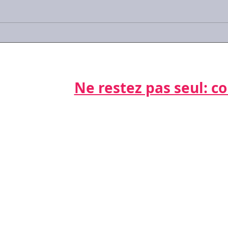
Journée Les RH parlent aux
Syst
RH...
inte
Ne restez pas seul: cont
Par télépho
nts
06 21 68 16
Par email
cdda@cabinet