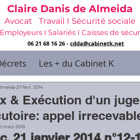
Claire Danis de Almeida
Avocat Travail I Sécurité sociale
Employeurs I Salariés I Caisses de sécur
06 21 68 16 26 -
cdda@cabinetk.net
Décrets
Les + du Cabinet K
il & de dirigeants
Almeida
27 févr. 2014
x & Exécution d'un jug
 & Gestion du temps
Faute & San
utoire: appel irrecevabl
0 mars 2018
c. 21 janvier 2014 n°12-
rats
Risques professionnels