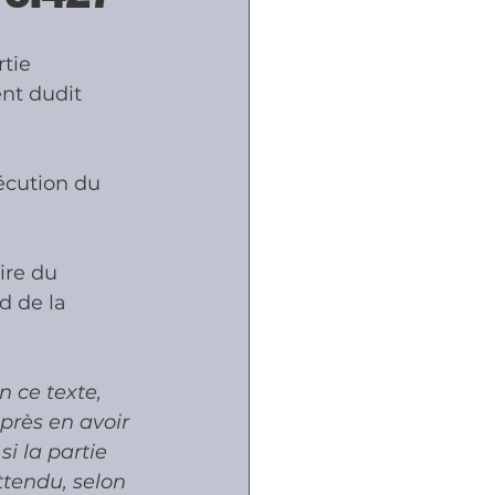
tie 
ôles
nt dudit 
naux
écution du 
ire du 
d de la 
n ce texte, 
près en avoir 
i la partie 
ttendu, selon 