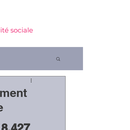
ité sociale
ement
ctions
e
18.427