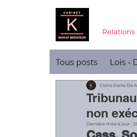
Relations 
Tous posts
Lois - 
Contrats de trava
Claire Danis De 
Tribunau
Durée du travail
non exéc
Dernière mise à jour :
2
Cass. So
Ruptures de cont